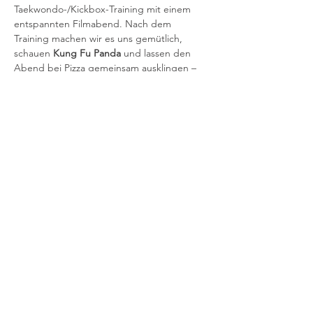
Taekwondo-/Kickbox-Training mit einem 
entspannten Filmabend. Nach dem 
Training machen wir es uns gemütlich, 
schauen 
Kung Fu Panda
 und lassen den 
Abend bei Pizza gemeinsam ausklingen – 
mit Spaß, Teamgeist und echter Dojo-
Atmosphäre.
Diese Veranstaltung teilen
© 2026 Tim Hoene
Im
pressum