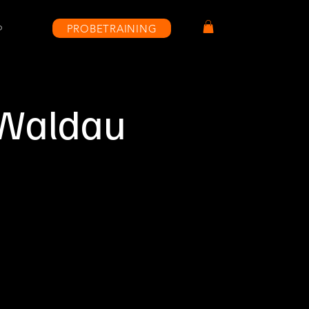
PROBETRAINING
P
 Waldau