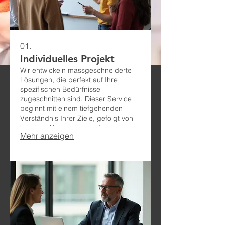
01.
Individuelles Projekt
Wir entwickeln massgeschneiderte
Lösungen, die perfekt auf Ihre
spezifischen Bedürfnisse
zugeschnitten sind. Dieser Service
beginnt mit einem tiefgehenden
Verständnis Ihrer Ziele, gefolgt von
kreativer Konzeption und
Mehr anzeigen
zielgerichteter Umsetzung, um
innovative Ergebnisse zu liefern.